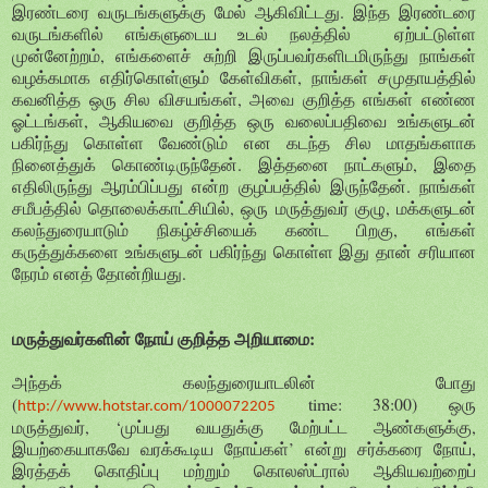
இரண்டரை வருடங்களுக்கு மேல் ஆகிவிட்டது. இந்த இரண்டரை
வருடங்களில் எங்களுடைய உடல் நலத்தில் ஏற்பட்டுள்ள
முன்னேற்றம், எங்களைச் சுற்றி இருப்பவர்களிடமிருந்து நாங்கள்
வழக்கமாக எதிர்கொள்ளும் கேள்விகள், நாங்கள் சமுதாயத்தில்
கவனித்த ஒரு சில விசயங்கள், அவை குறித்த எங்கள் எண்ண
ஓட்டங்கள், ஆகியவை குறித்த ஒரு வலைப்பதிவை உங்களுடன்
பகிர்ந்து கொள்ள வேண்டும் என கடந்த சில மாதங்களாக
நினைத்துக் கொண்டிருந்தேன். இத்தனை நாட்களும், இதை
எதிலிருந்து ஆரம்பிப்பது என்ற குழப்பத்தில் இருந்தேன். நாங்கள்
சமீபத்தில் தொலைக்காட்சியில், ஒரு மருத்துவர் குழு, மக்களுடன்
கலந்துரையாடும் நிகழ்ச்சியைக் கண்ட பிறகு, எங்கள்
கருத்துக்களை உங்களுடன் பகிர்ந்து கொள்ள இது தான் சரியான
நேரம் எனத் தோன்றியது.
மருத்துவர்களின் நோய் குறித்த அறியாமை:
அந்தக் கலந்துரையாடலின் போது
(
time: 38:00) ஒரு
http://www.hotstar.com/1000072205
மருத்துவர், ‘முப்பது வயதுக்கு மேற்பட்ட ஆண்களுக்கு,
இயற்கையாகவே வரக்கூடிய நோய்கள்’ என்று சர்க்கரை நோய்,
இரத்தக் கொதிப்பு மற்றும் கொலஸ்ட்ரால் ஆகியவற்றைப்