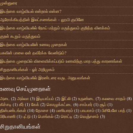
முன்னுரை
இயற்கை வாழ்வியல் என்றால் என்ன?
ஆரோக்கியத்தின் இலட்சணங்கள் – லூயி குயினே
இயற்கை வாழ்வியலில் நோய் மற்றும் மருத்துவம் குறித்த விளக்கம்
குறள் கூறும் மருத்துவம்
இயற்கை வாழ்வியலின் உணவு முறைகள்
பசுவின் பாலை ஏன் தவிர்க்க வேண்டும்?
இயற்கை முறையில் விளைவிக்கப்படும் உணவிற்கு மாற பத்து காரணங்கள்
சிறுதானியங்கள் - ஓர் அறிமுகம்
இயற்கை வாழ்வியலில் இரண்டரை வருட அனுபவங்கள்
உணவு செய்முறைகள்
அடை
(2)
அல்வா
(3)
இடியாப்பம்
(2)
இட்லி
(2)
உருண்டை
(7)
கலவை சாதம்
(8)
கிச்சடி
(1)
கீர்
(1)
கேக்
(2)
கொழுக்கட்டை
(6)
சாம்பார்
(1)
சூப்
(1)
தின்பண்டங்கள்
(14)
தோசை
(4)
பணியாரம்
(1)
பாயாசம்
(1)
பிசிபேளே பாத்
(1)
பிரியாணி
(1)
புட்டு
(1)
பொங்கல்
(2)
ரொட்டி
(2)
வெஞ்சனம்
(3)
சிறுதானியங்கள்