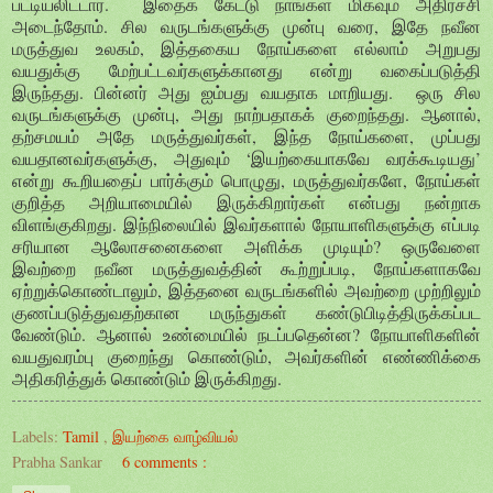
பட்டியலிட்டார். இதைக் கேட்டு நாங்கள் மிகவும் அதிர்ச்சி
அடைந்தோம். சில வருடங்களுக்கு முன்பு வரை, இதே நவீன
மருத்துவ உலகம், இத்தகைய நோய்களை எல்லாம் அறுபது
வயதுக்கு மேற்பட்டவர்களுக்கானது என்று வகைப்படுத்தி
இருந்தது. பின்னர் அது ஐம்பது வயதாக மாறியது. ஒரு சில
வருடங்களுக்கு முன்பு, அது நாற்பதாகக் குறைந்தது. ஆனால்,
தற்சமயம் அதே மருத்துவர்கள், இந்த நோய்களை, முப்பது
வயதானவர்களுக்கு, அதுவும் ‘இயற்கையாகவே வரக்கூடியது’
என்று கூறியதைப் பார்க்கும் பொழுது, மருத்துவர்களே, நோய்கள்
குறித்த அறியாமையில் இருக்கிறார்கள் என்பது நன்றாக
விளங்குகிறது. இந்நிலையில் இவர்களால் நோயாளிகளுக்கு எப்படி
சரியான ஆலோசனைகளை அளிக்க முடியும்? ஒருவேளை
இவற்றை நவீன மருத்துவத்தின் கூற்றுப்படி, நோய்களாகவே
ஏற்றுக்கொண்டாலும், இத்தனை வருடங்களில் அவற்றை முற்றிலும்
குணப்படுத்துவதற்கான மருந்துகள் கண்டுபிடித்திருக்கப்பட
வேண்டும். ஆனால் உண்மையில் நடப்பதென்ன? நோயாளிகளின்
வயதுவரம்பு குறைந்து கொண்டும், அவர்களின் எண்ணிக்கை
அதிகரித்துக் கொண்டும் இருக்கிறது.
Labels:
Tamil
,
இயற்கை வாழ்வியல்
Prabha Sankar
6 comments :