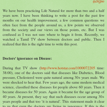
தமிழில்
We have been practicing Life Natural for more than two and a half
years now. I have been thinking to write a post for the past few
months on our health improvement, a few common questions we
often face from the people around us, a few points we observed
from the society and our views on those points, etc. But I was
confused as I was not sure where to begin it from. Recently, we
watched a Tamil TV show between doctors and public. Then I
realized that this is the right time to write this post.
Doctors' ignorance on Disease:
During that TV show (
http://www.hotstar.com/1000072205
time:
38:00), one of the doctors said that diseases like Diabetics, Blood
pressure, Cholesterol were quite natural among 30+ years male. We
were shocked to hear that. Few years ago, the same modern medical
science, classified these diseases for people above 60 years. Then it
became diseases for 50 years. Again it became for the age group of
40 years. At present, they say that such diseases occur among 30+
years people and that too ‘it is natural’. This statement made it clear
to us that even the doctors are living in ignorance. If this is the