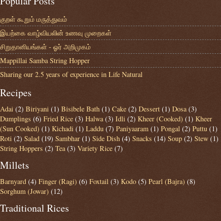
Popular Posts
குறள் கூறும் மருத்துவம்
இயற்கை வாழ்வியலின் உணவு முறைகள்
சிறுதானியங்கள் - ஓர் அறிமுகம்
Mappillai Samba String Hopper
Sharing our 2.5 years of experience in Life Natural
Recipes
Adai
(2)
Biriyani
(1)
Bisibele Bath
(1)
Cake
(2)
Dessert
(1)
Dosa
(3)
Dumplings
(6)
Fried Rice
(3)
Halwa
(3)
Idli
(2)
Kheer (Cooked)
(1)
Kheer
(Sun Cooked)
(1)
Kichadi
(1)
Laddu
(7)
Paniyaaram
(1)
Pongal
(2)
Puttu
(1)
Roti
(2)
Salad
(19)
Sambhar
(1)
Side Dish
(4)
Snacks
(14)
Soup
(2)
Stew
(1)
String Hoppers
(2)
Tea
(3)
Variety Rice
(7)
Millets
Barnyard
(4)
Finger (Ragi)
(6)
Foxtail
(3)
Kodo
(5)
Pearl (Bajra)
(8)
Sorghum (Jowar)
(12)
Traditional Rices