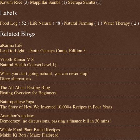
Kavuni Rice
(3)
Mappillai Samba
(1)
Seeraga Samba
(1)
Labels
Food Log
( 52 )
Life Natural
( 48 )
Natural Farming
( 1 )
Water Therapy
( 2 )
Related Blogs
aKarma Life
Lead to Light – Jyotir Gamaya Camp, Edition 3
Vinoth Kumar V S
Natural Health Course(Level 1)
When you start going natural, you can never stop!
Diary alternatives
The All About Fasting Blog
Fasting Overview for Beginners
Naturopathy&Yoga
The Story of How We Invented 10,000+ Recipes in Four Years
Ananthoo's updates
Democrazy! no discussions..passing a finance bill in 30 mins!
Whole Food Plant Based Recipes
Makki Ki Roti / Maize Flatbread