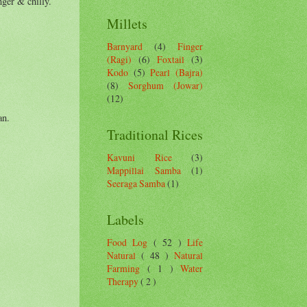
nger & chilly.
Millets
Barnyard
(4)
Finger
(Ragi)
(6)
Foxtail
(3)
Kodo
(5)
Pearl (Bajra)
(8)
Sorghum (Jowar)
(12)
.
an.
Traditional Rices
Kavuni Rice
(3)
Mappillai Samba
(1)
Seeraga Samba
(1)
Labels
Food Log
( 52 )
Life
Natural
( 48 )
Natural
Farming
( 1 )
Water
Therapy
( 2 )