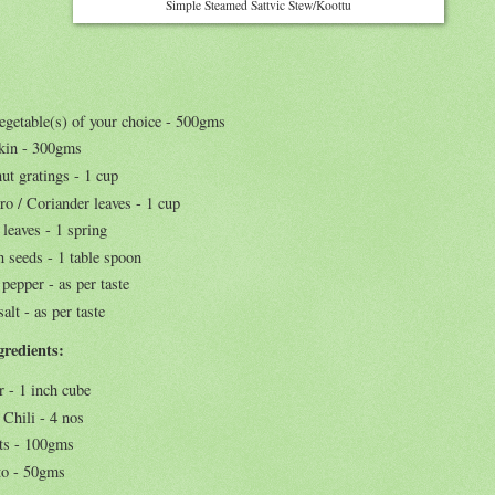
Simple Steamed Sattvic Stew/Koottu
egetable(s) of your choice - 500gms
in - 300gms
ut gratings - 1 cup
ro / Coriander leaves - 1 cup
leaves - 1 spring
 seeds - 1 table spoon
pepper - as per taste
alt - as per taste
gredients:
r - 1 inch cube
 Chili - 4 nos
ts - 100gms
o - 50gms