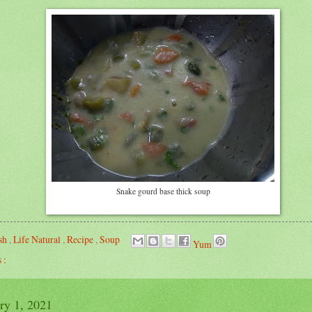
Snake gourd base thick soup
ish
,
Life Natural
,
Recipe
,
Soup
Yum
 :
ary 1, 2021