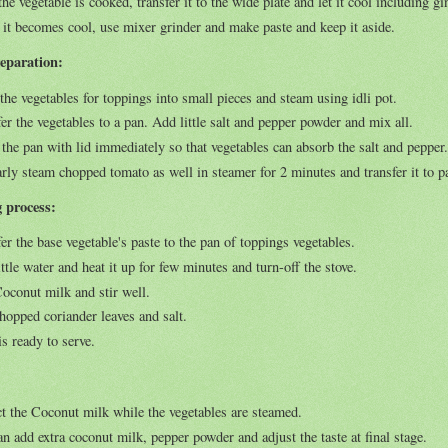
he vegetable is cooked, transfer it to the wide plate and let it cool including gi
it becomes cool, use mixer grinder and make paste and keep it aside.
eparation:
he vegetables for toppings into small pieces and steam using idli pot.
er the vegetables to a pan. Add little salt and pepper powder and mix all.
the pan with lid immediately so that vegetables can absorb the salt and pepper
rly steam chopped tomato as well in steamer for 2 minutes and transfer it to p
 process:
er the base vegetable's paste to the pan of toppings vegetables.
ttle water and heat it up for few minutes and turn-off the stove.
oconut milk and stir well.
hopped coriander leaves and salt.
s ready to serve.
t the Coconut milk while the vegetables are steamed.
n add extra coconut milk, pepper powder and adjust the taste at final stage.