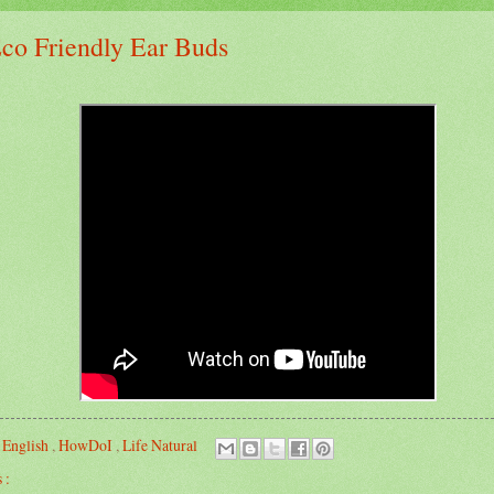
co Friendly Ear Buds
,
English
,
HowDoI
,
Life Natural
 :