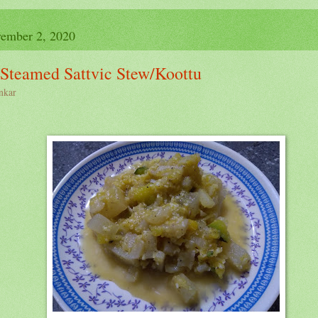
ember 2, 2020
Steamed Sattvic Stew/Koottu
nkar