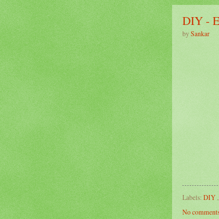
DIY - E
by
Sankar
Labels:
DIY
No comments