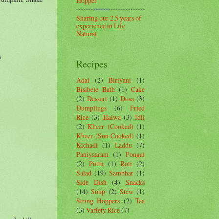
Hopper
Sharing our 2.5 years of
experience in Life
Natural
s
Recipes
Adai
(2)
Biriyani
(1)
Bisibele Bath
(1)
Cake
(2)
Dessert
(1)
Dosa
(3)
Dumplings
(6)
Fried
Rice
(3)
Halwa
(3)
Idli
(2)
Kheer (Cooked)
(1)
Kheer (Sun Cooked)
(1)
Kichadi
(1)
Laddu
(7)
Paniyaaram
(1)
Pongal
(2)
Puttu
(1)
Roti
(2)
Salad
(19)
Sambhar
(1)
Side Dish
(4)
Snacks
(14)
Soup
(2)
Stew
(1)
String Hoppers
(2)
Tea
(3)
Variety Rice
(7)