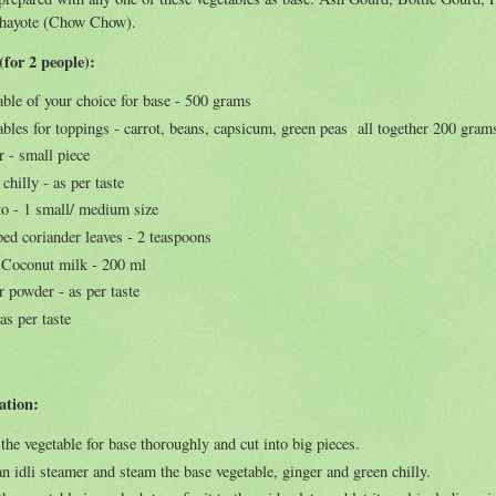
hayote (Chow Chow).
(for 2 people):
ble of your choice for base - 500 grams
bles for toppings - carrot, beans, capsicum, green peas all together 200 gram
 - small piece
chilly - as per taste
o - 1 small/ medium size
ed coriander leaves - 2 teaspoons
 Coconut milk - 200 ml
r powder - as per taste
 as per taste
ation:
he vegetable for base thoroughly and cut into big pieces.
n idli steamer and steam the base vegetable, ginger and green chilly.