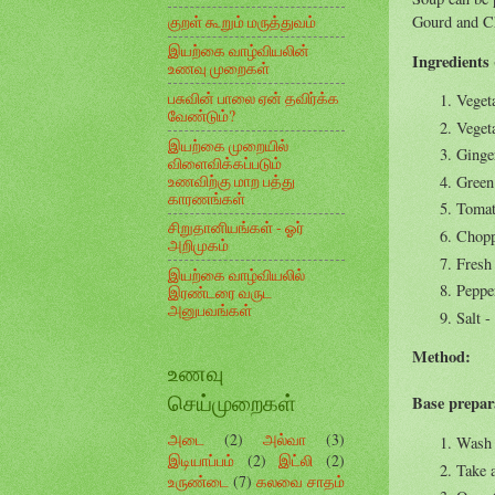
குறள் கூறும் மருத்துவம்
Gourd and C
இயற்கை வாழ்வியலின்
Ingredients 
உணவு முறைகள்
பசுவின் பாலை ஏன் தவிர்க்க
Vegeta
வேண்டும்?
Vegeta
இயற்கை முறையில்
Ginger
விளைவிக்கப்படும்
உணவிற்கு மாற பத்து
Green 
காரணங்கள்
Tomat
சிறுதானியங்கள் - ஓர்
Chopp
அறிமுகம்
Fresh
இயற்கை வாழ்வியலில்
Peppe
இரண்டரை வருட
அனுபவங்கள்
Salt -
Method:
உணவு
செய்முறைகள்
Base prepar
அடை
(2)
அல்வா
(3)
Wash t
இடியாப்பம்
(2)
இட்லி
(2)
Take a
உருண்டை
(7)
கலவை சாதம்