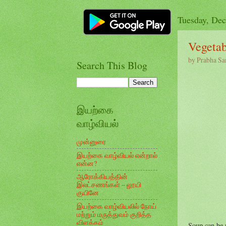
Tuesday, De
Vegetab
by
Prabha Sa
Search This Blog
இயற்கை
வாழ்வியல்
முன்னுரை
இயற்கை வாழ்வியல் என்றால்
என்ன?
ஆரோக்கியத்தின்
இலட்சணங்கள் – லூயி
குயினே
இயற்கை வாழ்வியலில் நோய்
மற்றும் மருத்துவம் குறித்த
விளக்கம்
Soup can be 