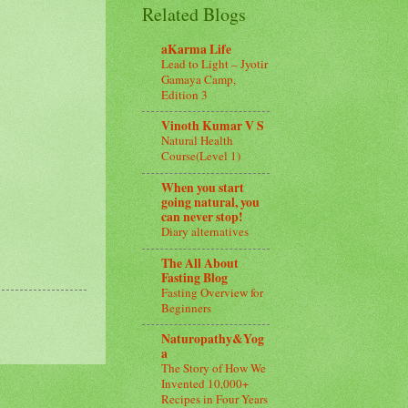
Related Blogs
aKarma Life
Lead to Light – Jyotir
Gamaya Camp,
Edition 3
Vinoth Kumar V S
Natural Health
Course(Level 1)
When you start
going natural, you
can never stop!
Diary alternatives
The All About
Fasting Blog
Fasting Overview for
Beginners
Naturopathy&Yog
a
The Story of How We
Invented 10,000+
Recipes in Four Years