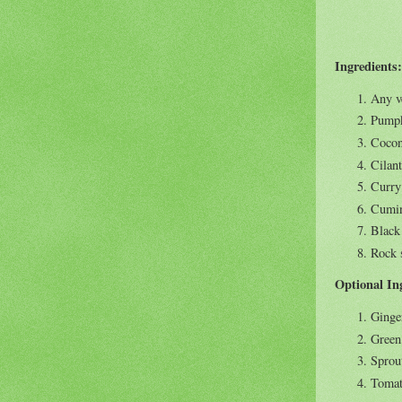
Ingredients:
Any v
Pumpk
Cocon
Cilant
Curry 
Cumin
Black 
Rock s
Optional In
Ginge
Green
Sprou
Tomat