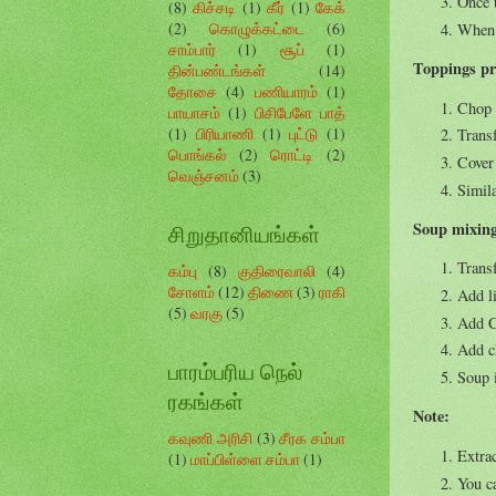
Once t
(8)
கிச்சடி
(1)
கீர்
(1)
கேக்
(2)
கொழுக்கட்டை
(6)
When 
சாம்பார்
(1)
சூப்
(1)
Toppings pr
தின்பண்டங்கள்
(14)
தோசை
(4)
பணியாரம்
(1)
Chop t
பாயாசம்
(1)
பிசிபேளே பாத்
(1)
பிரியாணி
(1)
புட்டு
(1)
Transf
பொங்கல்
(2)
ரொட்டி
(2)
Cover 
வெஞ்சனம்
(3)
Simila
Soup mixing
சிறுதானியங்கள்
Transf
கம்பு
(8)
குதிரைவாலி
(4)
சோளம்
(12)
திணை
(3)
ராகி
Add li
(5)
வரகு
(5)
Add C
Add c
பாரம்பரிய நெல்
Soup i
ரகங்கள்
Note:
கவுணி அரிசி
(3)
சீரக சம்பா
Extrac
(1)
மாப்பிள்ளை சம்பா
(1)
You ca