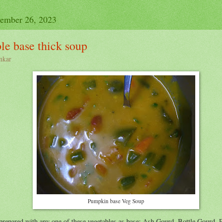
cember 26, 2023
le base thick soup
nkar
Pumpkin base Veg Soup
prepared with any one of these vegetables as base: Ash Gourd, Bottle Gourd,