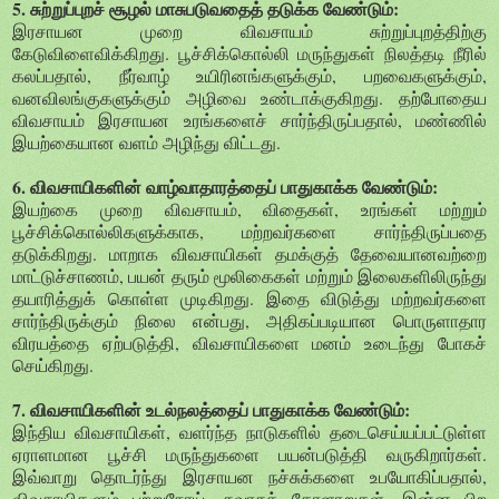
5. சுற்றுப்புறச் சூழல் மாசுபடுவதைத் தடுக்க வேண்டும்:
இரசாயன முறை விவசாயம் சுற்றுப்புறத்திற்கு
கேடுவிளைவிக்கிறது. பூச்சிக்கொல்லி மருந்துகள் நிலத்தடி நீரில்
கலப்பதால், நீர்வாழ் உயிரினங்களுக்கும், பறவைகளுக்கும்,
வனவிலங்குகளுக்கும் அழிவை உண்டாக்குகிறது. தற்போதைய
விவசாயம் இரசாயன உரங்களைச் சார்ந்திருப்பதால், மண்ணில்
இயற்கையான வளம் அழிந்து விட்டது.
6. விவசாயிகளின் வாழ்வாதாரத்தைப் பாதுகாக்க வேண்டும்:
இயற்கை முறை விவசாயம், விதைகள், உரங்கள் மற்றும்
பூச்சிக்கொல்லிகளுக்காக, மற்றவர்களை சார்ந்திருப்பதை
தடுக்கிறது. மாறாக விவசாயிகள் தமக்குத் தேவையானவற்றை
மாட்டுச்சாணம், பயன் தரும் மூலிகைகள் மற்றும் இலைகளிலிருந்து
தயாரித்துக் கொள்ள முடிகிறது. இதை விடுத்து மற்றவர்களை
சார்ந்திருக்கும் நிலை என்பது, அதிகப்படியான பொருளாதார
விரயத்தை ஏற்படுத்தி, விவசாயிகளை மனம் உடைந்து போகச்
செய்கிறது.
7. விவசாயிகளின் உடல்நலத்தைப் பாதுகாக்க வேண்டும்:
இந்திய விவசாயிகள், வளர்ந்த நாடுகளில் தடைசெய்யப்பட்டுள்ள
ஏராளமான பூச்சி மருந்துகளை பயன்படுத்தி வருகிறார்கள்.
இவ்வாறு தொடர்ந்து இரசாயன நச்சுக்களை உபயோகிப்பதால்,
விவசாயிகளும் புற்றுநோய், சுவாசக் கோளாறுகள், இன்ன பிற