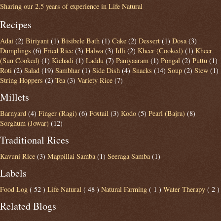
Sharing our 2.5 years of experience in Life Natural
Recipes
Adai
(2)
Biriyani
(1)
Bisibele Bath
(1)
Cake
(2)
Dessert
(1)
Dosa
(3)
Dumplings
(6)
Fried Rice
(3)
Halwa
(3)
Idli
(2)
Kheer (Cooked)
(1)
Kheer
(Sun Cooked)
(1)
Kichadi
(1)
Laddu
(7)
Paniyaaram
(1)
Pongal
(2)
Puttu
(1)
Roti
(2)
Salad
(19)
Sambhar
(1)
Side Dish
(4)
Snacks
(14)
Soup
(2)
Stew
(1)
String Hoppers
(2)
Tea
(3)
Variety Rice
(7)
Millets
Barnyard
(4)
Finger (Ragi)
(6)
Foxtail
(3)
Kodo
(5)
Pearl (Bajra)
(8)
Sorghum (Jowar)
(12)
Traditional Rices
Kavuni Rice
(3)
Mappillai Samba
(1)
Seeraga Samba
(1)
Labels
Food Log
( 52 )
Life Natural
( 48 )
Natural Farming
( 1 )
Water Therapy
( 2 )
Related Blogs