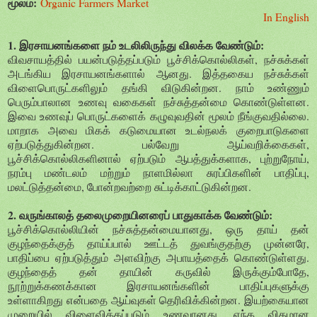
மூலம்:
Organic Farmers Market
In English
1. இரசாயனங்களை நம் உடலிலிருந்து விலக்க வேண்டும்:
விவசாயத்தில் பயன்படுத்தப்படும் பூச்சிக்கொல்லிகள், நச்சுக்கள்
அடங்கிய இரசாயனங்களால் ஆனது. இத்தகைய நச்சுக்கள்
விளைபொருட்களிலும் தங்கி விடுகின்றன. நாம் உண்ணும்
பெரும்பாலான உணவு வகைகள் நச்சுத்தன்மை கொண்டுள்ளன.
இவை உணவுப் பொருட்களைக் கழுவுவதின் மூலம் நீங்குவதில்லை.
மாறாக அவை மிகக் கடுமையான உடல்நலக் குறைபாடுகளை
ஏற்படுத்துகின்றன. பல்வேறு ஆய்வறிக்கைகள்,
பூச்சிக்கொல்லிகளினால் ஏற்படும் ஆபத்துக்களாக, புற்றுநோய்,
நரம்பு மண்டலம் மற்றும் நாளமில்லா சுரப்பிகளின் பாதிப்பு,
மலட்டுத்தன்மை, போன்றவற்றை சுட்டிக்காட்டுகின்றன.
2. வருங்காலத் தலைமுறையினரைப் பாதுகாக்க வேண்டும்:
பூச்சிக்கொல்லியின் நச்சுத்தன்மையானது, ஒரு தாய் தன்
குழந்தைக்குத் தாய்ப்பால் ஊட்டத் துவங்குதற்கு முன்னரே,
பாதிப்பை ஏற்படுத்தும் அளவிற்கு அபாயத்தைக் கொண்டுள்ளது.
குழந்தைத் தன் தாயின் கருவில் இருக்கும்போதே,
நூற்றுக்கணக்கான இரசாயனங்களின் பாதிப்புகளுக்கு
உள்ளாகிறது என்பதை ஆய்வுகள் தெரிவிக்கின்றன. இயற்கையான
முறையில் விளைவிக்கப்படும் உணவானது, எந்த விதமான