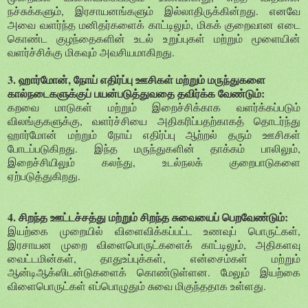
நச்சுக்களும், இரசாயனங்களும் இல்லாதிருக்கின்றது. எனவே
அவை வளர்ந்த மனிதர்களைக் காட்டிலும், மிகக் குறைவான எடை
கொண்ட குழந்தைகளின் உடல் உறுப்புகள் மற்றும் மூளையின்
வளர்ச்சிக்கு மிகவும் அவசியமாகிறது.
3. ஹார்மோன், நோய் எதிர்ப்பு ஊசிகள் மற்றும் மருந்துகளை
கால்நடைகளுக்குப் பயன்படுத்துவதை தவிர்க்க வேண்டும்:
கறவை மாடுகள் மற்றும் இறைச்சிக்காக வளர்க்கப்படும்
விலங்குகளுக்கு, வளர்ச்சியை அதிகரிப்பதற்காகத் தொடர்ந்து
ஹார்மோன் மற்றும் நோய் எதிர்ப்பு ஆற்றல் தரும் ஊசிகள்
போடப்படுகிறது. இந்த மருந்துகளின் தாக்கம் பாலிலும்,
இறைச்சியிலும் கலந்து, உடல்நலக் குறைபாடுகளை
ஏற்படுத்துகிறது.
4. சிறந்த ஊட்டச்சத்து மற்றும் சிறந்த சுவையைப் பெறவேண்டும்:
இயற்கை முறையில் விளைவிக்கப்பட்ட உணவுப் பொருட்கள்,
இரசாயன முறை விளைபொருட்களைக் காட்டிலும், அதிகளவு
வைட்டமின்கள், தாதுஉப்புக்கள், என்சைம்கள் மற்றும்
ஆன்டிஆக்ஸிடன்டுகளைக் கொண்டுள்ளன. மேலும் இயற்கை
விளைபொருட்கள் எப்பொழுதும் சுவை மிகுந்ததாக உள்ளது.