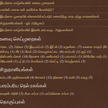
இயற்கை வாழ்வியலின் உணவு முறைகள்
பசுவின் பாலை ஏன் தவிர்க்க வேண்டும்?
இயற்கை முறையில் விளைவிக்கப்படும் உணவிற்கு மாற பத்து காரணங்கள்
சிறுதானியங்கள் - ஓர் அறிமுகம்
இயற்கை வாழ்வியலில் இரண்டரை வருட அனுபவங்கள்
உணவு செய்முறைகள்
அடை
(2)
அல்வா
(3)
இடியாப்பம்
(2)
இட்லி
(2)
உருண்டை
(7)
கலவை சாதம்
(8)
கிச்சடி
(1)
கீர்
(1)
கேக்
(2)
கொழுக்கட்டை
(6)
சாம்பார்
(1)
சூப்
(1)
தின்பண்டங்கள்
(14)
தோசை
(4)
பணியாரம்
(1)
பாயாசம்
(1)
பிசிபேளே பாத்
(1)
பிரியாணி
(1)
புட்டு
(1)
பொங்கல்
(2)
ரொட்டி
(2)
வெஞ்சனம்
(3)
சிறுதானியங்கள்
கம்பு
(8)
குதிரைவாலி
(4)
சோளம்
(12)
திணை
(3)
ராகி
(5)
வரகு
(5)
பாரம்பரிய நெல் ரகங்கள்
கவுணி அரிசி
(3)
சீரக சம்பா
(1)
மாப்பிள்ளை சம்பா
(1)
தொகுப்புகள்