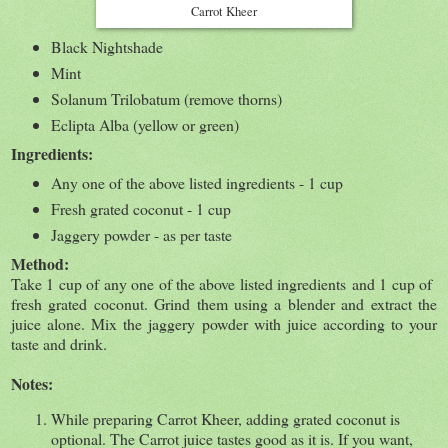
Carrot Kheer
Black Nightshade
Mint
Solanum Trilobatum (remove thorns)
Eclipta Alba (yellow or green)
Ingredients:
Any one of the above listed ingredients - 1 cup
Fresh grated coconut - 1 cup
Jaggery powder - as per taste
Method:
Take 1 cup of a
ny one of the above listed ingredients
and 1 cup of
fresh grated coconut. Grind them using a blender and extract the
juice alone. Mix the jaggery powder with juice according to your
taste and drink.
Notes:
While preparing Carrot Kheer, adding grated coconut is
optional. The Carrot juice tastes good as it is. If you want,