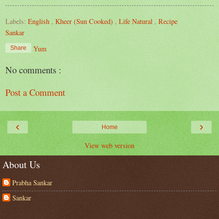
Labels:
English
,
Kheer (Sun Cooked)
,
Life Natural
,
Recipe
Sankar
Yum
Share
No comments :
Post a Comment
‹
›
Home
View web version
About Us
Prabha Sankar
Sankar