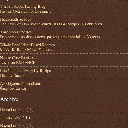
The All About Fasting Blog
Fasting Overview for Beginners
Naturopathy&Yoga
The Story of How We Invented 10,000+ Recipes in Four Years
Ananthoo's updates
Democrazy! no discussions..passing a finance bill in 30 mins!
Whole Food Plant Based Recipes
Makki Ki Roti / Maize Flatbread
Nature Cure Explained
Kevin on PATIENCE
Life Natural - Everyday Recipes
Healthy Snacks
Arockiyame Aanandham
இயற்கை உணவு
Archive
December 2023
( 1 )
January 2021
( 1 )
November 2020
( 1 )