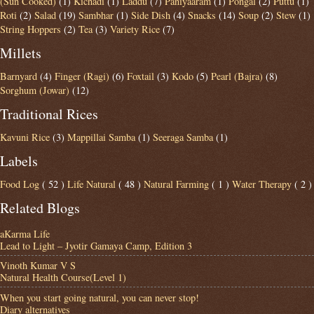
(Sun Cooked)
(1)
Kichadi
(1)
Laddu
(7)
Paniyaaram
(1)
Pongal
(2)
Puttu
(1)
Roti
(2)
Salad
(19)
Sambhar
(1)
Side Dish
(4)
Snacks
(14)
Soup
(2)
Stew
(1)
String Hoppers
(2)
Tea
(3)
Variety Rice
(7)
Millets
Barnyard
(4)
Finger (Ragi)
(6)
Foxtail
(3)
Kodo
(5)
Pearl (Bajra)
(8)
Sorghum (Jowar)
(12)
Traditional Rices
Kavuni Rice
(3)
Mappillai Samba
(1)
Seeraga Samba
(1)
Labels
Food Log
( 52 )
Life Natural
( 48 )
Natural Farming
( 1 )
Water Therapy
( 2 )
Related Blogs
aKarma Life
Lead to Light – Jyotir Gamaya Camp, Edition 3
Vinoth Kumar V S
Natural Health Course(Level 1)
When you start going natural, you can never stop!
Diary alternatives