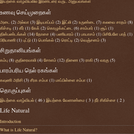
இயற்கை வாழ்வியலில் இரண்டரை வருட அனுபவங்கள்
உணவு செய்முறைகள்
அடை
(2)
அல்வா
(3)
இடியாப்பம்
(2)
இட்லி
(2)
உருண்டை
(7)
கலவை சாதம்
(8)
கிச்சடி
(1)
கீர்
(1)
கேக்
(2)
கொழுக்கட்டை
(6)
சாம்பார்
(1)
சூப்
(1)
தின்பண்டங்கள்
(14)
தோசை
(4)
பணியாரம்
(1)
பாயாசம்
(1)
பிசிபேளே பாத்
(1)
பிரியாணி
(1)
புட்டு
(1)
பொங்கல்
(2)
ரொட்டி
(2)
வெஞ்சனம்
(3)
சிறுதானியங்கள்
கம்பு
(8)
குதிரைவாலி
(4)
சோளம்
(12)
திணை
(3)
ராகி
(5)
வரகு
(5)
பாரம்பரிய நெல் ரகங்கள்
கவுணி அரிசி
(3)
சீரக சம்பா
(1)
மாப்பிள்ளை சம்பா
(1)
தொகுப்புகள்
இயற்கை வாழ்வியல்
( 46 )
இயற்கை வேளாண்மை
( 3 )
நீர் சிகிச்சை
( 2 )
Life Natural
Introduction
What is Life Natural?