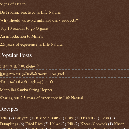
Signs of Health
Diet routine practiced in Life Natural
Why should we avoid milk and dairy products?
Top 10 reasons to go Organic
An introduction to Millets
2.5 years of experience in Life Natural
Popular Posts
குறள் கூறும் மருத்துவம்
இயற்கை வாழ்வியலின் உணவு முறைகள்
சிறுதானியங்கள் - ஓர் அறிமுகம்
Mappillai Samba String Hopper
Sharing our 2.5 years of experience in Life Natural
Recipes
Adai
(2)
Biriyani
(1)
Bisibele Bath
(1)
Cake
(2)
Dessert
(1)
Dosa
(3)
Dumplings
(6)
Fried Rice
(3)
Halwa
(3)
Idli
(2)
Kheer (Cooked)
(1)
Kheer