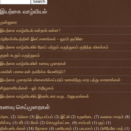
இயற்கை வாழ்வியல்
முன்னுரை
இயற்கை வாழ்வியல் என்றால் என்ன?
ஆரோக்கியத்தின் இலட்சணங்கள் – லூயி குயினே
இயற்கை வாழ்வியலில் நோய் மற்றும் மருத்துவம் குறித்த விளக்கம்
குறள் கூறும் மருத்துவம்
இயற்கை வாழ்வியலின் உணவு முறைகள்
பசுவின் பாலை ஏன் தவிர்க்க வேண்டும்?
இயற்கை முறையில் விளைவிக்கப்படும் உணவிற்கு மாற பத்து காரணங்கள்
சிறுதானியங்கள் - ஓர் அறிமுகம்
இயற்கை வாழ்வியலில் இரண்டரை வருட அனுபவங்கள்
உணவு செய்முறைகள்
அடை
(2)
அல்வா
(3)
இடியாப்பம்
(2)
இட்லி
(2)
உருண்டை
(7)
கலவை சாதம்
(8)
கிச்சடி
(1)
கீர்
(1)
கேக்
(2)
கொழுக்கட்டை
(6)
சாம்பார்
(1)
சூப்
(1)
தின்பண்டங்கள்
(14)
தோசை
(4)
பணியாரம்
(1)
பாயாசம்
(1)
பிசிபேளே பாத்
(1)