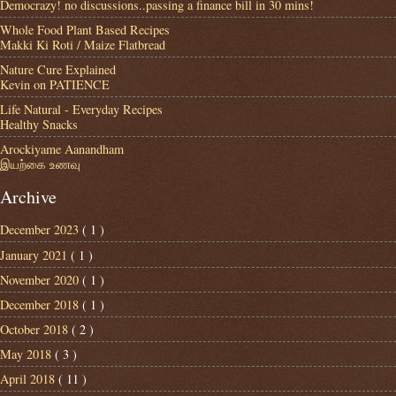
Democrazy! no discussions..passing a finance bill in 30 mins!
Whole Food Plant Based Recipes
Makki Ki Roti / Maize Flatbread
Nature Cure Explained
Kevin on PATIENCE
Life Natural - Everyday Recipes
Healthy Snacks
Arockiyame Aanandham
இயற்கை உணவு
Archive
December 2023
( 1 )
January 2021
( 1 )
November 2020
( 1 )
December 2018
( 1 )
October 2018
( 2 )
May 2018
( 3 )
April 2018
( 11 )