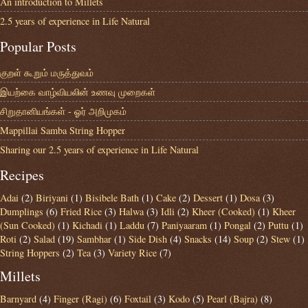
An introduction to Millets
2.5 years of experience in Life Natural
Popular Posts
குறள் கூறும் மருத்துவம்
இயற்கை வாழ்வியலின் உணவு முறைகள்
சிறுதானியங்கள் - ஓர் அறிமுகம்
Mappillai Samba String Hopper
Sharing our 2.5 years of experience in Life Natural
Recipes
Adai
(2)
Biriyani
(1)
Bisibele Bath
(1)
Cake
(2)
Dessert
(1)
Dosa
(3)
Dumplings
(6)
Fried Rice
(3)
Halwa
(3)
Idli
(2)
Kheer (Cooked)
(1)
Kheer
(Sun Cooked)
(1)
Kichadi
(1)
Laddu
(7)
Paniyaaram
(1)
Pongal
(2)
Puttu
(1)
Roti
(2)
Salad
(19)
Sambhar
(1)
Side Dish
(4)
Snacks
(14)
Soup
(2)
Stew
(1)
String Hoppers
(2)
Tea
(3)
Variety Rice
(7)
Millets
Barnyard
(4)
Finger (Ragi)
(6)
Foxtail
(3)
Kodo
(5)
Pearl (Bajra)
(8)