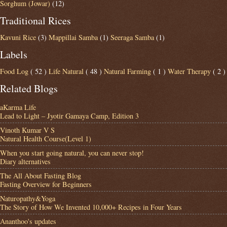
Sorghum (Jowar)
(12)
Traditional Rices
Kavuni Rice
(3)
Mappillai Samba
(1)
Seeraga Samba
(1)
Labels
Food Log
( 52 )
Life Natural
( 48 )
Natural Farming
( 1 )
Water Therapy
( 2 )
Related Blogs
aKarma Life
Lead to Light – Jyotir Gamaya Camp, Edition 3
Vinoth Kumar V S
Natural Health Course(Level 1)
When you start going natural, you can never stop!
Diary alternatives
The All About Fasting Blog
Fasting Overview for Beginners
Naturopathy&Yoga
The Story of How We Invented 10,000+ Recipes in Four Years
Ananthoo's updates