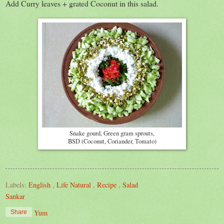
Add Curry leaves + grated Coconut in this salad.
Snake gourd, Green gram sprouts,
BSD (Coconut, Coriander, Tomato)
Labels:
English
,
Life Natural
,
Recipe
,
Salad
Sankar
Yum
Share