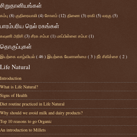
சிறுதானியங்கள்
கம்பு
(8)
குதிரைவாலி
(4)
சோளம்
(12)
திணை
(3)
ராகி
(5)
வரகு
(5)
பாரம்பரிய நெல் ரகங்கள்
கவுணி அரிசி
(3)
சீரக சம்பா
(1)
மாப்பிள்ளை சம்பா
(1)
தொகுப்புகள்
இயற்கை வாழ்வியல்
( 46 )
இயற்கை வேளாண்மை
( 3 )
நீர் சிகிச்சை
( 2 )
Life Natural
Introduction
What is Life Natural?
Signs of Health
Diet routine practiced in Life Natural
Why should we avoid milk and dairy products?
Top 10 reasons to go Organic
An introduction to Millets