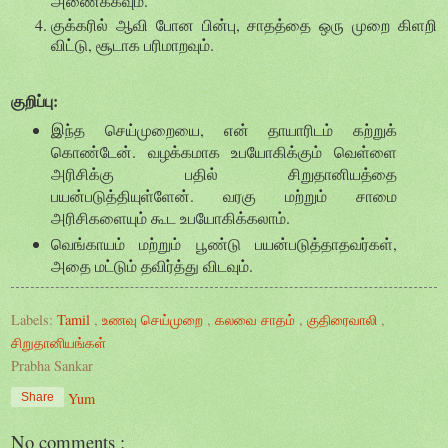
அணைக்கவும்.
குக்கரில் ஆவி போன பின்பு, சாதத்தை ஒரு முறை கிளறி
விட்டு, சூடாக பரிமாறவும்.
குறிப்பு:
இந்த செய்முறையை, என் தாயாரிடம் கற்றுக்
கொண்டேன். வழக்கமாக உபயோகிக்கும் வெள்ளை
அரிசிக்கு பதில் சிறுதானியத்தை
பயன்படுத்தியுள்ளேன். வரகு மற்றும் சாமை
அரிசிகளையும் கூட உபயோகிக்கலாம்.
வெங்காயம் மற்றும் பூண்டு பயன்படுத்தாதவர்கள்,
அதை மட்டும் தவிர்த்து விடவும்.
Labels:
Tamil
,
உணவு செய்முறை
,
கலவை சாதம்
,
குதிரைவாலி
,
சிறுதானியங்கள்
Prabha Sankar
Yum
Share
No comments :