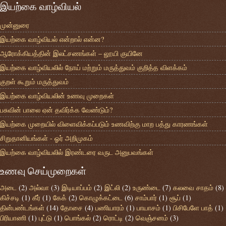
இயற்கை வாழ்வியல்
முன்னுரை
இயற்கை வாழ்வியல் என்றால் என்ன?
ஆரோக்கியத்தின் இலட்சணங்கள் – லூயி குயினே
இயற்கை வாழ்வியலில் நோய் மற்றும் மருத்துவம் குறித்த விளக்கம்
குறள் கூறும் மருத்துவம்
இயற்கை வாழ்வியலின் உணவு முறைகள்
பசுவின் பாலை ஏன் தவிர்க்க வேண்டும்?
இயற்கை முறையில் விளைவிக்கப்படும் உணவிற்கு மாற பத்து காரணங்கள்
சிறுதானியங்கள் - ஓர் அறிமுகம்
இயற்கை வாழ்வியலில் இரண்டரை வருட அனுபவங்கள்
உணவு செய்முறைகள்
அடை
(2)
அல்வா
(3)
இடியாப்பம்
(2)
இட்லி
(2)
உருண்டை
(7)
கலவை சாதம்
(8)
கிச்சடி
(1)
கீர்
(1)
கேக்
(2)
கொழுக்கட்டை
(6)
சாம்பார்
(1)
சூப்
(1)
தின்பண்டங்கள்
(14)
தோசை
(4)
பணியாரம்
(1)
பாயாசம்
(1)
பிசிபேளே பாத்
(1)
பிரியாணி
(1)
புட்டு
(1)
பொங்கல்
(2)
ரொட்டி
(2)
வெஞ்சனம்
(3)