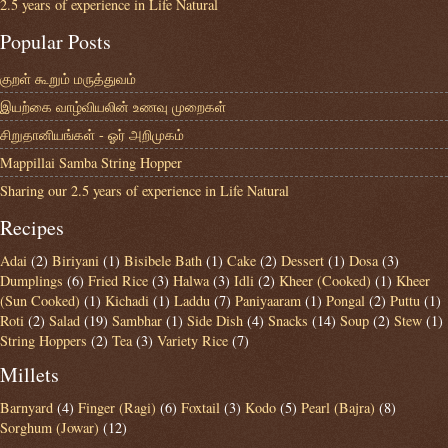
2.5 years of experience in Life Natural
Popular Posts
குறள் கூறும் மருத்துவம்
இயற்கை வாழ்வியலின் உணவு முறைகள்
சிறுதானியங்கள் - ஓர் அறிமுகம்
Mappillai Samba String Hopper
Sharing our 2.5 years of experience in Life Natural
Recipes
Adai
(2)
Biriyani
(1)
Bisibele Bath
(1)
Cake
(2)
Dessert
(1)
Dosa
(3)
Dumplings
(6)
Fried Rice
(3)
Halwa
(3)
Idli
(2)
Kheer (Cooked)
(1)
Kheer
(Sun Cooked)
(1)
Kichadi
(1)
Laddu
(7)
Paniyaaram
(1)
Pongal
(2)
Puttu
(1)
Roti
(2)
Salad
(19)
Sambhar
(1)
Side Dish
(4)
Snacks
(14)
Soup
(2)
Stew
(1)
String Hoppers
(2)
Tea
(3)
Variety Rice
(7)
Millets
Barnyard
(4)
Finger (Ragi)
(6)
Foxtail
(3)
Kodo
(5)
Pearl (Bajra)
(8)
Sorghum (Jowar)
(12)