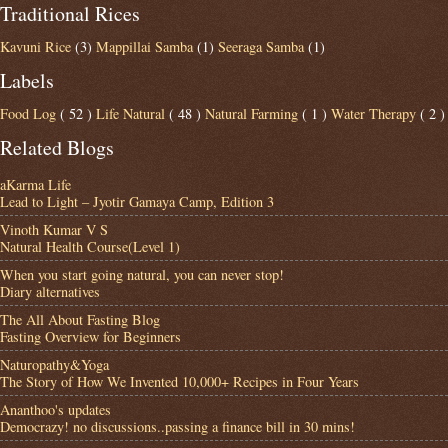
Traditional Rices
Kavuni Rice
(3)
Mappillai Samba
(1)
Seeraga Samba
(1)
Labels
Food Log
( 52 )
Life Natural
( 48 )
Natural Farming
( 1 )
Water Therapy
( 2 )
Related Blogs
aKarma Life
Lead to Light – Jyotir Gamaya Camp, Edition 3
Vinoth Kumar V S
Natural Health Course(Level 1)
When you start going natural, you can never stop!
Diary alternatives
The All About Fasting Blog
Fasting Overview for Beginners
Naturopathy&Yoga
The Story of How We Invented 10,000+ Recipes in Four Years
Ananthoo's updates
Democrazy! no discussions..passing a finance bill in 30 mins!