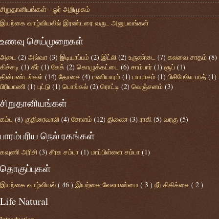
சிறுதானியங்கள் - ஓர் அறிமுகம்
இயற்கை வாழ்வியலில் இரண்டரை வருட அனுபவங்கள்
உணவு செய்முறைகள்
அடை
(2)
அல்வா
(3)
இடியாப்பம்
(2)
இட்லி
(2)
உருண்டை
(7)
கலவை சாதம்
(8)
கிச்சடி
(1)
கீர்
(1)
கேக்
(2)
கொழுக்கட்டை
(6)
சாம்பார்
(1)
சூப்
(1)
தின்பண்டங்கள்
(14)
தோசை
(4)
பணியாரம்
(1)
பாயாசம்
(1)
பிசிபேளே பாத்
(1)
பிரியாணி
(1)
புட்டு
(1)
பொங்கல்
(2)
ரொட்டி
(2)
வெஞ்சனம்
(3)
சிறுதானியங்கள்
கம்பு
(8)
குதிரைவாலி
(4)
சோளம்
(12)
திணை
(3)
ராகி
(5)
வரகு
(5)
பாரம்பரிய நெல் ரகங்கள்
கவுணி அரிசி
(3)
சீரக சம்பா
(1)
மாப்பிள்ளை சம்பா
(1)
தொகுப்புகள்
இயற்கை வாழ்வியல்
( 46 )
இயற்கை வேளாண்மை
( 3 )
நீர் சிகிச்சை
( 2 )
Life Natural