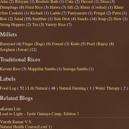
Adai
(2)
Biriyani
(1)
Bisibele Bath
(1)
Cake
(2)
Dessert
(1)
Dosa
(3)
Dumplings
(6)
Fried Rice
(3)
Halwa
(3)
Idli
(2)
Kheer (Cooked)
(1)
Kheer
(Sun Cooked)
(1)
Kichadi
(1)
Laddu
(7)
Paniyaaram
(1)
Pongal
(2)
Puttu
(1)
Roti
(2)
Salad
(19)
Sambhar
(1)
Side Dish
(4)
Snacks
(14)
Soup
(2)
Stew
(1)
String Hoppers
(2)
Tea
(3)
Variety Rice
(7)
Millets
Barnyard
(4)
Finger (Ragi)
(6)
Foxtail
(3)
Kodo
(5)
Pearl (Bajra)
(8)
Sorghum (Jowar)
(12)
Traditional Rices
Kavuni Rice
(3)
Mappillai Samba
(1)
Seeraga Samba
(1)
Labels
Food Log
( 52 )
Life Natural
( 48 )
Natural Farming
( 1 )
Water Therapy
( 2 )
Related Blogs
aKarma Life
Lead to Light – Jyotir Gamaya Camp, Edition 3
Vinoth Kumar V S
Natural Health Course(Level 1)