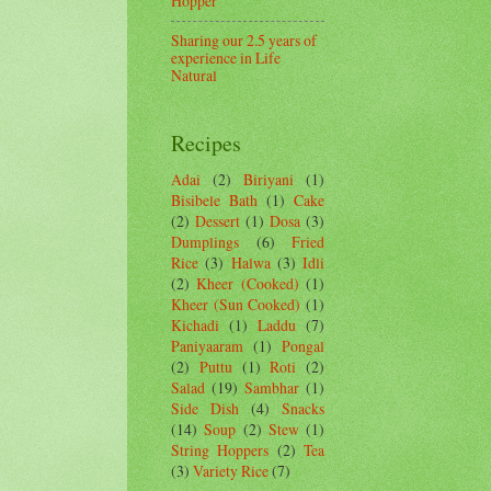
Hopper
Sharing our 2.5 years of
experience in Life
Natural
Recipes
Adai
(2)
Biriyani
(1)
Bisibele Bath
(1)
Cake
(2)
Dessert
(1)
Dosa
(3)
Dumplings
(6)
Fried
Rice
(3)
Halwa
(3)
Idli
(2)
Kheer (Cooked)
(1)
Kheer (Sun Cooked)
(1)
Kichadi
(1)
Laddu
(7)
Paniyaaram
(1)
Pongal
(2)
Puttu
(1)
Roti
(2)
Salad
(19)
Sambhar
(1)
Side Dish
(4)
Snacks
(14)
Soup
(2)
Stew
(1)
String Hoppers
(2)
Tea
(3)
Variety Rice
(7)