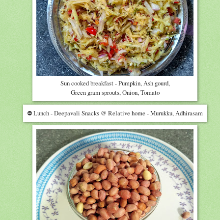
Sun cooked breakfast - Pumpkin, Ash gourd,
Green gram sprouts, Onion, Tomato
⛔ Lunch - Deepavali Snacks @ Relative home - Murukku, Adhirasam