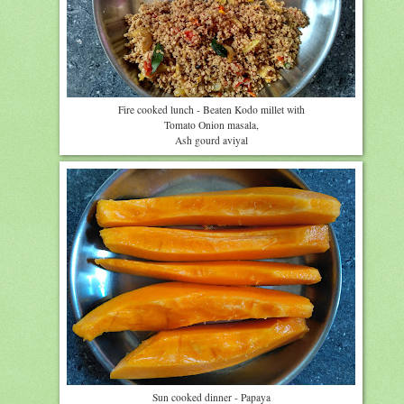
Fire cooked lunch - Beaten Kodo millet with
Tomato Onion masala,
Ash gourd aviyal
Sun cooked dinner - Papaya