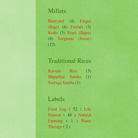
Millets
Barnyard
(4)
Finger
(Ragi)
(6)
Foxtail
(3)
Kodo
(5)
Pearl (Bajra)
(8)
Sorghum (Jowar)
(12)
Traditional Rices
Kavuni Rice
(3)
Mappillai Samba
(1)
Seeraga Samba
(1)
Labels
Food Log
( 52 )
Life
Natural
( 48 )
Natural
Farming
( 1 )
Water
Therapy
( 2 )