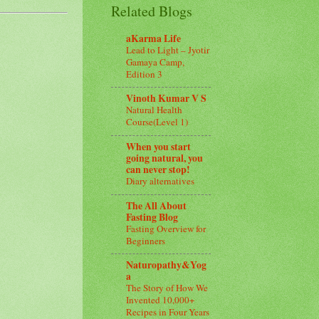
Related Blogs
aKarma Life
Lead to Light – Jyotir
Gamaya Camp,
Edition 3
Vinoth Kumar V S
Natural Health
Course(Level 1)
When you start
going natural, you
can never stop!
Diary alternatives
The All About
Fasting Blog
Fasting Overview for
Beginners
Naturopathy&Yog
a
The Story of How We
Invented 10,000+
Recipes in Four Years