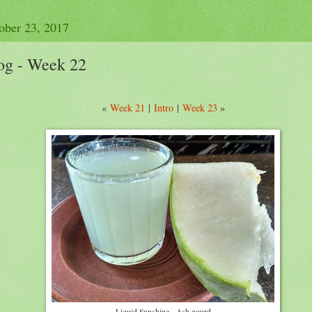
ober 23, 2017
og - Week 22
«
Week 21
|
Intro
|
Week 23
»
Liquid Sunshine - Ash gourd