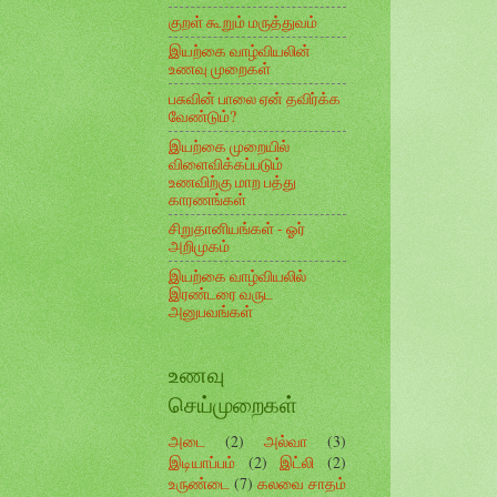
குறள் கூறும் மருத்துவம்
இயற்கை வாழ்வியலின்
உணவு முறைகள்
பசுவின் பாலை ஏன் தவிர்க்க
வேண்டும்?
இயற்கை முறையில்
விளைவிக்கப்படும்
உணவிற்கு மாற பத்து
காரணங்கள்
சிறுதானியங்கள் - ஓர்
அறிமுகம்
இயற்கை வாழ்வியலில்
இரண்டரை வருட
அனுபவங்கள்
உணவு
செய்முறைகள்
அடை
(2)
அல்வா
(3)
இடியாப்பம்
(2)
இட்லி
(2)
உருண்டை
(7)
கலவை சாதம்