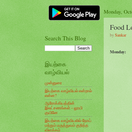
Monday, Oct
Food L
by
Sankar
Search This Blog
Monday:
இயற்கை
வாழ்வியல்
முன்னுரை
இயற்கை வாழ்வியல் என்றால்
என்ன?
ஆரோக்கியத்தின்
இலட்சணங்கள் – லூயி
குயினே
இயற்கை வாழ்வியலில் நோய்
மற்றும் மருத்துவம் குறித்த
விளக்கம்