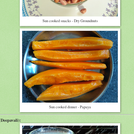
Sun cooked snacks - Dry Groundnuts
Sun cooked dinner - Papaya
Deepavali):