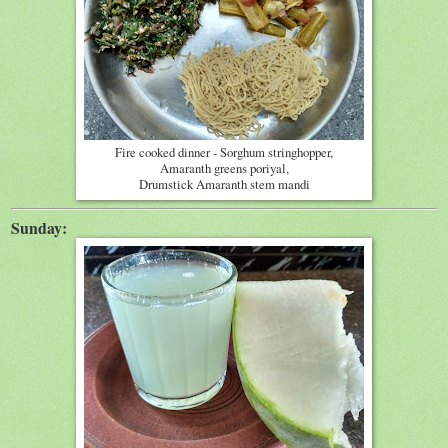
Fire cooked dinner - Sorghum stringhopper,
Amaranth greens poriyal,
Drumstick Amaranth stem mandi
Sunday: