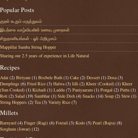
Popular Posts
குறள் கூறும் மருத்துவம்
இயற்கை வாழ்வியலின் உணவு முறைகள்
சிறுதானியங்கள் - ஓர் அறிமுகம்
Mappillai Samba String Hopper
Sharing our 2.5 years of experience in Life Natural
Recipes
Adai
(2)
Biriyani
(1)
Bisibele Bath
(1)
Cake
(2)
Dessert
(1)
Dosa
(3)
Dumplings
(6)
Fried Rice
(3)
Halwa
(3)
Idli
(2)
Kheer (Cooked)
(1)
Kheer
(Sun Cooked)
(1)
Kichadi
(1)
Laddu
(7)
Paniyaaram
(1)
Pongal
(2)
Puttu
(1)
Roti
(2)
Salad
(19)
Sambhar
(1)
Side Dish
(4)
Snacks
(14)
Soup
(2)
Stew
(1)
String Hoppers
(2)
Tea
(3)
Variety Rice
(7)
Millets
Barnyard
(4)
Finger (Ragi)
(6)
Foxtail
(3)
Kodo
(5)
Pearl (Bajra)
(8)
Sorghum (Jowar)
(12)