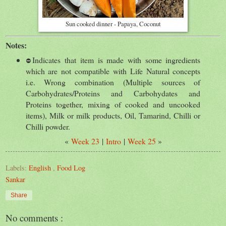
Sun cooked dinner - Papaya, Coconut
Notes:
Indicates that item is made with some ingredients
⛔
which are not compatible with Life Natural concepts
i.e. Wrong combination (Multiple sources of
Carbohydrates/Proteins and Carbohydates and
Proteins together, mixing of cooked and uncooked
items), Milk or milk products, Oil, Tamarind, Chilli or
Chilli powder.
«
Week 23
|
Intro
|
Week 25
»
Labels:
English
,
Food Log
Sankar
Share
No comments :