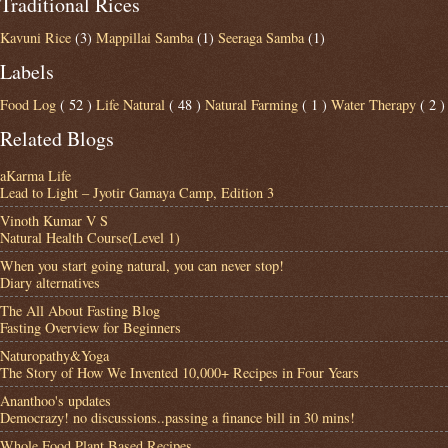
Traditional Rices
Kavuni Rice
(3)
Mappillai Samba
(1)
Seeraga Samba
(1)
Labels
Food Log
( 52 )
Life Natural
( 48 )
Natural Farming
( 1 )
Water Therapy
( 2 )
Related Blogs
aKarma Life
Lead to Light – Jyotir Gamaya Camp, Edition 3
Vinoth Kumar V S
Natural Health Course(Level 1)
When you start going natural, you can never stop!
Diary alternatives
The All About Fasting Blog
Fasting Overview for Beginners
Naturopathy&Yoga
The Story of How We Invented 10,000+ Recipes in Four Years
Ananthoo's updates
Democrazy! no discussions..passing a finance bill in 30 mins!
Whole Food Plant Based Recipes