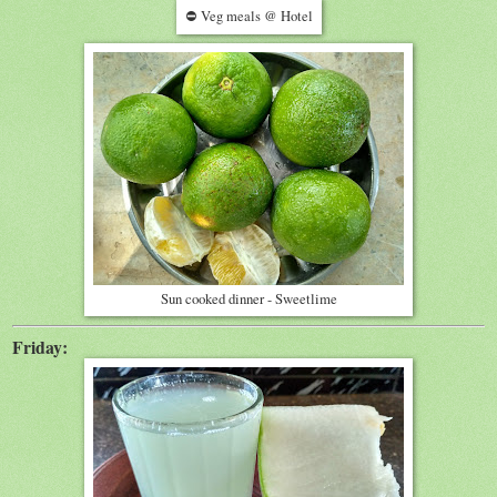
⛔
Veg meals @ Hotel
Sun cooked dinner - Sweetlime
Friday: