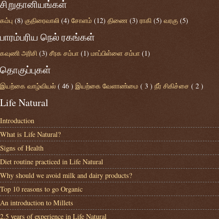
சிறுதானியங்கள்
கம்பு
(8)
குதிரைவாலி
(4)
சோளம்
(12)
திணை
(3)
ராகி
(5)
வரகு
(5)
பாரம்பரிய நெல் ரகங்கள்
கவுணி அரிசி
(3)
சீரக சம்பா
(1)
மாப்பிள்ளை சம்பா
(1)
தொகுப்புகள்
இயற்கை வாழ்வியல்
( 46 )
இயற்கை வேளாண்மை
( 3 )
நீர் சிகிச்சை
( 2 )
Life Natural
Introduction
What is Life Natural?
Signs of Health
Diet routine practiced in Life Natural
Why should we avoid milk and dairy products?
Top 10 reasons to go Organic
An introduction to Millets
2.5 years of experience in Life Natural