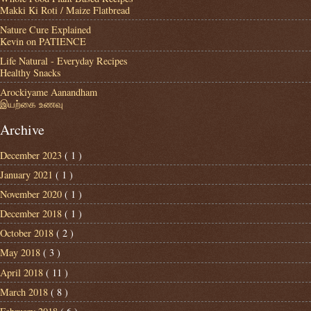
Makki Ki Roti / Maize Flatbread
Nature Cure Explained
Kevin on PATIENCE
Life Natural - Everyday Recipes
Healthy Snacks
Arockiyame Aanandham
இயற்கை உணவு
Archive
December 2023
( 1 )
January 2021
( 1 )
November 2020
( 1 )
December 2018
( 1 )
October 2018
( 2 )
May 2018
( 3 )
April 2018
( 11 )
March 2018
( 8 )