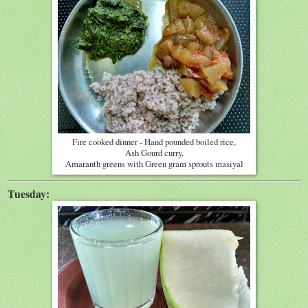
Fire cooked dinner - Hand pounded boiled rice,
Ash Gourd curry,
Amaranth greens with Green gram sprouts masiyal
Tuesday: