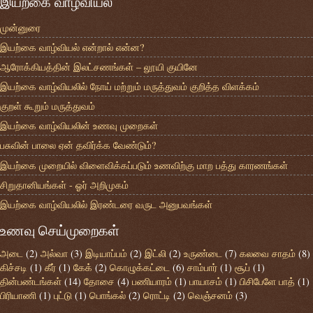
இயற்கை வாழ்வியல்
முன்னுரை
இயற்கை வாழ்வியல் என்றால் என்ன?
ஆரோக்கியத்தின் இலட்சணங்கள் – லூயி குயினே
இயற்கை வாழ்வியலில் நோய் மற்றும் மருத்துவம் குறித்த விளக்கம்
குறள் கூறும் மருத்துவம்
இயற்கை வாழ்வியலின் உணவு முறைகள்
பசுவின் பாலை ஏன் தவிர்க்க வேண்டும்?
இயற்கை முறையில் விளைவிக்கப்படும் உணவிற்கு மாற பத்து காரணங்கள்
சிறுதானியங்கள் - ஓர் அறிமுகம்
இயற்கை வாழ்வியலில் இரண்டரை வருட அனுபவங்கள்
உணவு செய்முறைகள்
அடை
(2)
அல்வா
(3)
இடியாப்பம்
(2)
இட்லி
(2)
உருண்டை
(7)
கலவை சாதம்
(8)
கிச்சடி
(1)
கீர்
(1)
கேக்
(2)
கொழுக்கட்டை
(6)
சாம்பார்
(1)
சூப்
(1)
தின்பண்டங்கள்
(14)
தோசை
(4)
பணியாரம்
(1)
பாயாசம்
(1)
பிசிபேளே பாத்
(1)
பிரியாணி
(1)
புட்டு
(1)
பொங்கல்
(2)
ரொட்டி
(2)
வெஞ்சனம்
(3)